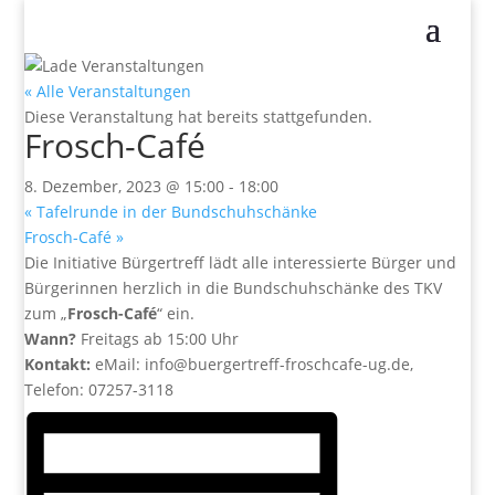
« Alle Veranstaltungen
Diese Veranstaltung hat bereits stattgefunden.
Frosch-Café
8. Dezember, 2023 @ 15:00
-
18:00
«
Tafelrunde in der Bundschuhschänke
Frosch-Café
»
Die Initiative Bürgertreff lädt alle interessierte Bürger und
Bürgerinnen herzlich in die Bundschuhschänke des TKV
zum „
Frosch-Café
“ ein.
Wann?
Freitags ab 15:00 Uhr
Kontakt:
eMail: info@buergertreff-froschcafe-ug.de,
Telefon: 07257-3118